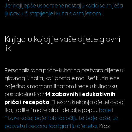
Jer najljepše uspomene nastaju kada se miješa
ljubav, uči strpljenje i kuha s osmijehom.
Knjiga u kojoj je vaše dijete glavni
lik
Personalizirana pričo-kuharica pretvara dijete u
glavnog junaka, koji postaje mali šef kuhinje te
zajedno s mamom ili tatom kreće u kulinarsku
14 zabavnih i edukativnih
pustolovinu kroz
priča i recepata
. Tijekom kreiranja djetetovog
lika, roditelj može birati detalje poput
boje i
frizure kose, boje i oblika očiju te boje kože, uz
posvetu i osobnu footgrafiju djeteta.
Kroz