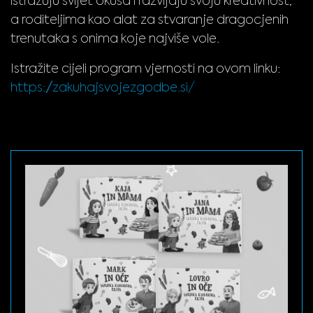
istražuju svijet okusa i razvijaju svoju kreativnost,
a roditeljima kao alat za stvaranje dragocjenih
trenutaka s onima koje najviše vole.
Istražite cijeli program vjernosti na ovom linku:
https://zakuhajsvojezgodbe.si/