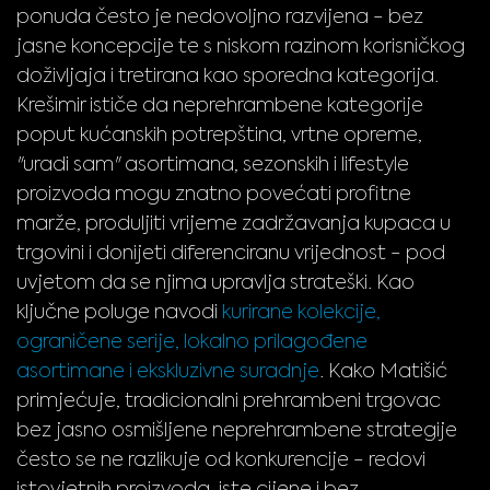
ponuda često je nedovoljno razvijena - bez
jasne koncepcije te s niskom razinom korisničkog
doživljaja i tretirana kao sporedna kategorija.
Krešimir ističe da neprehrambene kategorije
poput kućanskih potrepština, vrtne opreme,
"uradi sam" asortimana, sezonskih i lifestyle
proizvoda mogu znatno povećati profitne
marže, produljiti vrijeme zadržavanja kupaca u
trgovini i donijeti diferenciranu vrijednost - pod
uvjetom da se njima upravlja strateški. Kao
ključne poluge navodi
kurirane kolekcije,
ograničene serije, lokalno prilagođene
asortimane i ekskluzivne suradnje
. Kako Matišić
primjećuje, tradicionalni prehrambeni trgovac
bez jasno osmišljene neprehrambene strategije
često se ne razlikuje od konkurencije - redovi
istovjetnih proizvoda, iste cijene i bez