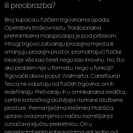
ili preobrazba?
Broj kupaca u fizičkim trgovinama opada.
Operativni troškovi rastu. Tradicionalna
prehrambena maloprodaja je pod pritiskom.
Mnogi trgovci zatvaraju prodajna mjesta ili
smanjuju prodajni prostor, promatrajući fizičke
lokacije više kao teret nego kao imovinu. No, što
ako problem nije u formatu, nego u funkciji?
Trgovački divovi poput Walmarta, Carrefoura i
Tesca ne odustaju od fizičkih trgovina, oni ih
redefiniraju. Pretvaraju ih u omnikanalna središta,
centre korisničkog doživljaja i kurirane izložbene
prostore. Prema riječima Krešimira Matišića,
upravo ova promjena u načinu razmišljanja
označava ključnu prekretnicu. On u
neprehrambenim kategorijama vidi jedno od