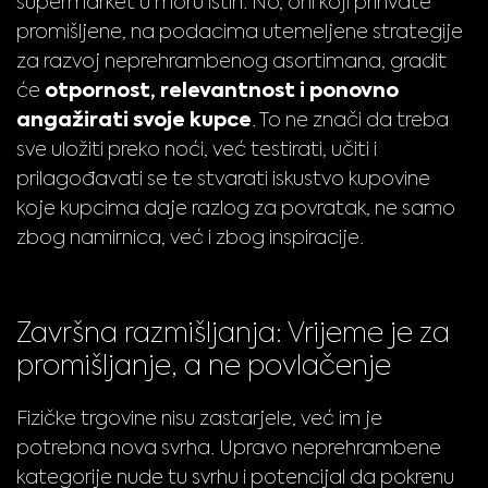
supermarket u moru istih. No, oni koji prihvate
promišljene, na podacima utemeljene strategije
za razvoj neprehrambenog asortimana, gradit
otpornost, relevantnost i ponovno
će
angažirati svoje kupce
. To ne znači da treba
sve uložiti preko noći, već testirati, učiti i
prilagođavati se te stvarati iskustvo kupovine
koje kupcima daje razlog za povratak, ne samo
zbog namirnica, već i zbog inspiracije.
Završna razmišljanja: Vrijeme je za
promišljanje, a ne povlačenje
Fizičke trgovine nisu zastarjele, već im je
potrebna nova svrha. Upravo neprehrambene
kategorije nude tu svrhu i potencijal da pokrenu