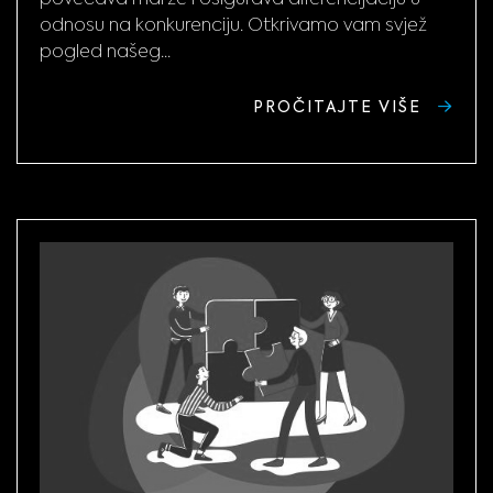
odnosu na konkurenciju. Otkrivamo vam svjež
pogled našeg...
PROČITAJTE VIŠE