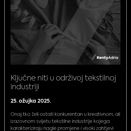
Ključne niti u održivoj tekstilnoj
industriji
25. ožujka 2025.
Onaj tko želi ostati konkurentan u kreativnom, ali
izazovnom svijetu tekstilne industrije kojega
karakteriziraju nagle promjene i visoki zahtjevi